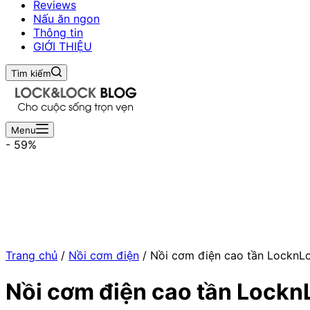
Reviews
Nấu ăn ngon
Thông tin
GIỚI THIỆU
Tìm kiếm
Menu
- 59%
Trang chủ
/
Nồi cơm điện
/ Nồi cơm điện cao tần LocknLo
Nồi cơm điện cao tần Lockn