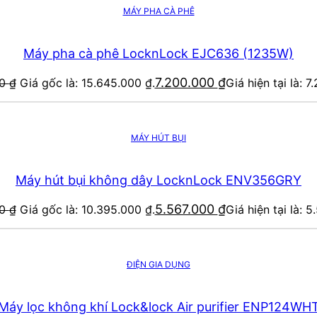
MÁY PHA CÀ PHÊ
Máy pha cà phê LocknLock EJC636 (1235W)
7.200.000
₫
00
₫
Giá gốc là: 15.645.000 ₫.
Giá hiện tại là: 7
MÁY HÚT BỤI
Máy hút bụi không dây LocknLock ENV356GRY
5.567.000
₫
00
₫
Giá gốc là: 10.395.000 ₫.
Giá hiện tại là: 5
ĐIỆN GIA DỤNG
Máy lọc không khí Lock&lock Air purifier ENP124WH