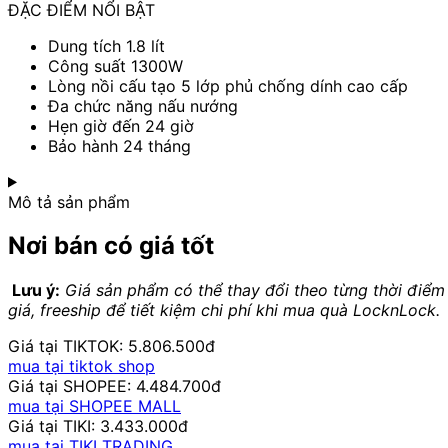
ĐẶC ĐIỂM NỔI BẬT
Dung tích 1.8 lít
Công suất 1300W
Lòng nồi cấu tạo 5 lớp phủ chống dính cao cấp
Đa chức năng nấu nướng
Hẹn giờ đến 24 giờ
Bảo hành 24 tháng
Mô tả sản phẩm
Nơi bán có giá tốt
Lưu ý:
Giá sản phẩm có thể thay đổi theo từng thời điểm
giá, freeship để tiết kiệm chi phí khi mua quà LocknLock.
Giá tại TIKTOK: 5.806.500đ
mua tại tiktok shop
Giá tại SHOPEE: 4.484.700đ
mua tại SHOPEE MALL
Giá tại TIKI: 3.433.000đ
mua tại TIKI TRADING