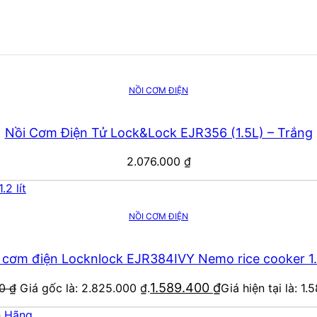
NỒI CƠM ĐIỆN
Nồi Cơm Điện Tử Lock&Lock EJR356 (1.5L) – Trắng
2.076.000
₫
NỒI CƠM ĐIỆN
 cơm điện Locknlock EJR384IVY Nemo rice cooker 1.2
1.589.400
₫
00
₫
Giá gốc là: 2.825.000 ₫.
Giá hiện tại là: 1.