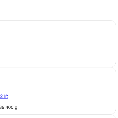
 lít
589.400 ₫.