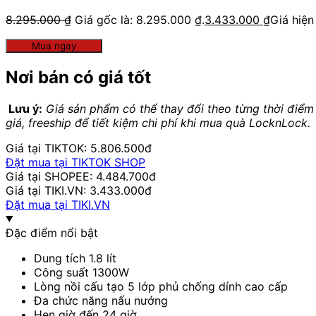
8.295.000
₫
Giá gốc là: 8.295.000 ₫.
3.433.000
₫
Giá hiện
Mua ngay
Nơi bán có giá tốt
Lưu ý:
Giá sản phẩm có thể thay đổi theo từng thời điểm
giá, freeship để tiết kiệm chi phí khi mua quà LocknLock.
Giá tại TIKTOK: 5.806.500đ
Đặt mua tại TIKTOK SHOP
Giá tại SHOPEE: 4.484.700đ
Giá tại TIKI.VN: 3.433.000đ
Đặt mua tại TIKI.VN
Đặc điểm nổi bật
Dung tích 1.8 lít
Công suất 1300W
Lòng nồi cấu tạo 5 lớp phủ chống dính cao cấp
Đa chức năng nấu nướng
Hẹn giờ đến 24 giờ